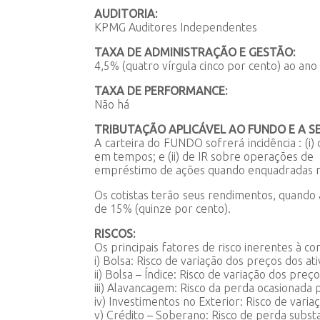
AUDITORIA:
KPMG Auditores Independentes
TAXA DE ADMINISTRAÇÃO E GESTÃO:
4,5% (quatro vírgula cinco por cento) ao an
TAXA DE PERFORMANCE:
Não há
TRIBUTAÇÃO APLICÁVEL AO FUNDO E A SE
A carteira do FUNDO sofrerá incidência : (
em tempos; e (ii) de IR sobre operações de
empréstimo de ações quando enquadradas no
Os cotistas terão seus rendimentos, quando 
de 15% (quinze por cento).
RISCOS:
Os principais fatores de risco inerentes à 
i) Bolsa: Risco de variação dos preços dos a
ii) Bolsa – Índice: Risco de variação dos pre
iii) Alavancagem: Risco da perda ocasionada 
iv) Investimentos no Exterior: Risco de vari
v) Crédito – Soberano: Risco de perda subst