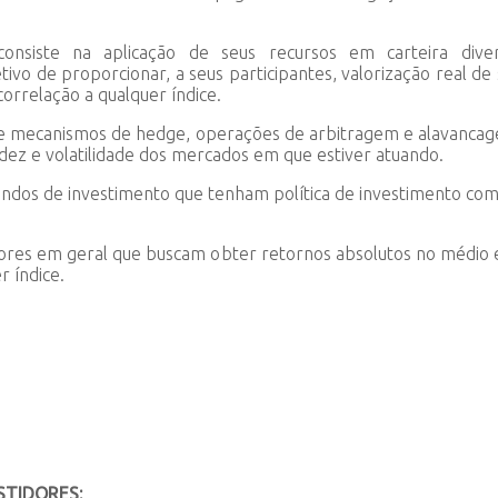
siste na aplicação de seus recursos em carteira diversi
o de proporcionar, a seus participantes, valorização real de 
orrelação a qualquer índice.
de mecanismos de hedge, operações de arbitragem e alavancage
dez e volatilidade dos mercados em que estiver atuando.
ndos de investimento que tenham política de investimento comp
res em geral que buscam obter retornos absolutos no médio e
 índice.
TIDORES: