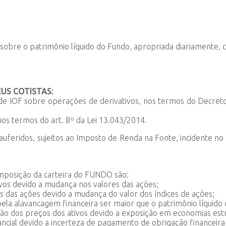
o sobre o patrimônio líquido do Fundo, apropriada diariamente
US COTISTAS:
i) de IOF sobre operações de derivativos, nos termos do Decr
s termos do art. 8º da Lei 13.043/2014.
auferidos, sujeitos ao Imposto de Renda na Fonte, incidente no 
composição da carteira do FUNDO são:
tivos devido a mudança nos valores das ações;
ços das ações devido a mudança do valor dos índices de ações;
pela alavancagem financeira ser maior que o patrimônio líquido
ação dos preços dos ativos devido a exposição em economias est
ancial devido a incerteza de pagamento de obrigação financeir